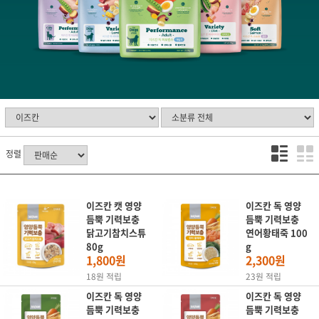
정렬
이즈칸 캣 영양
이즈칸 독 영양
듬뿍 기력보충
듬뿍 기력보충
닭고기참치스튜
연어황태죽 100
80g
g
1,800원
2,300원
18원 적립
23원 적립
이즈칸 독 영양
이즈칸 독 영양
듬뿍 기력보충
듬뿍 기력보충