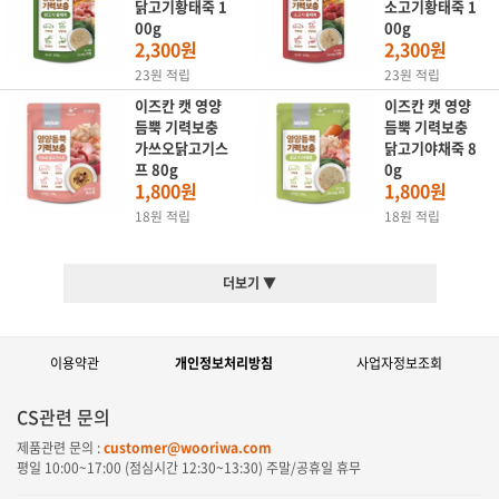
닭고기황태죽 1
소고기황태죽 1
00g
00g
2,300원
2,300원
23원 적립
23원 적립
이즈칸 캣 영양
이즈칸 캣 영양
듬뿍 기력보충
듬뿍 기력보충
가쓰오닭고기스
닭고기야채죽 8
프 80g
0g
1,800원
1,800원
18원 적립
18원 적립
더보기 ▼
이용약관
개인정보처리방침
사업자정보조회
CS관련 문의
제품관련 문의 :
customer@wooriwa.com
평일
10:00~17:00
(점심시간
12:30~13:30
) 주말/공휴일 휴무