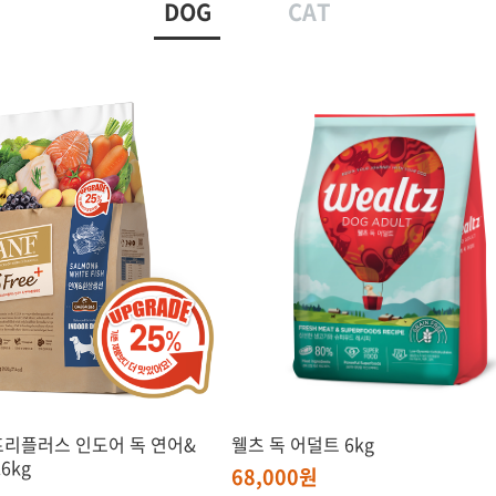
DOG
CAT
프리플러스 인도어 독 연어&
웰츠 독 어덜트 6kg
6kg
68,000원