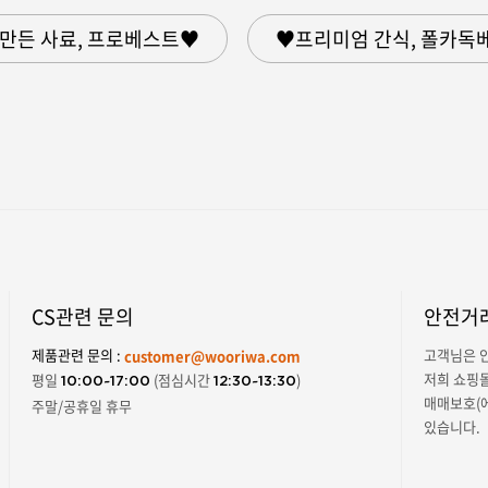
만든 사료, 프로베스트♥
♥프리미엄 간식, 폴카독
CS관련 문의
안전거래
제품관련 문의 :
고객님은 안
customer@wooriwa.com
저희 쇼핑
평일
(점심시간
)
10:00~17:00
12:30~13:30
매매보호(
주말/공휴일 휴무
있습니다.