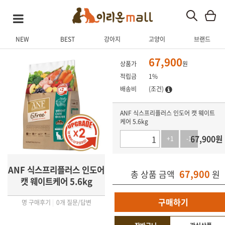
NEW
BEST
강아지
고양이
브랜드
상품 상세
상품 후기
Q&A
관련 상품
67,900
상품가
원
적립금
1%
배송비
(조건)
ANF 식스프리플러스 인도어 캣 웨이트
케어 5.6kg
67,900
원
+1
-1
ANF 식스프리플러스 인도어
67,900
총 상품 금액
원
캣 웨이트케어 5.6kg
구매하기
명 구매후기
|
0개 질문/답변