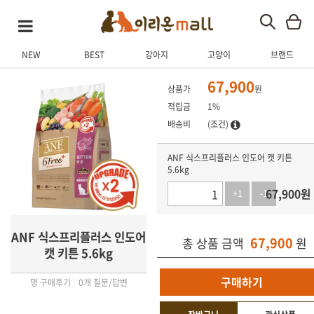
NEW
BEST
강아지
고양이
브랜드
상품 상세
상품 후기
Q&A
관련 상품
67,900
상품가
원
적립금
1%
배송비
(조건)
ANF 식스프리플러스 인도어 캣 키튼
5.6kg
67,900
원
+1
-1
ANF 식스프리플러스 인도어
67,900
총 상품 금액
원
캣 키튼 5.6kg
구매하기
명 구매후기
|
0개 질문/답변