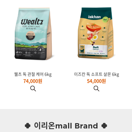
웰츠 독 관절 케어 6kg
이즈칸 독 소프트 살몬 6kg
74,000원
54,000원
🍀 이리온mall Brand 🍀