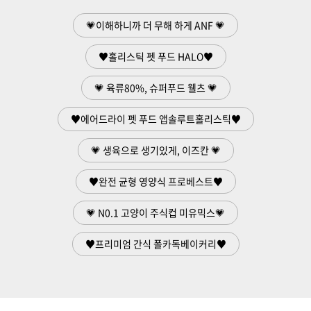
💗이해하니까 더 무해 하게 ANF 💗
♥홀리스틱 펫 푸드 HALO♥
💗 육류80%, 슈퍼푸드 웰츠 💗
♥에어드라이 펫 푸드 앱솔루트홀리스틱♥
💗 생육으로 생기있게, 이즈칸 💗
♥완전 균형 영양식 프로베스트♥
💗 N0.1 고양이 주식컵 미유믹스💗
♥프리미엄 간식 폴카독베이커리♥