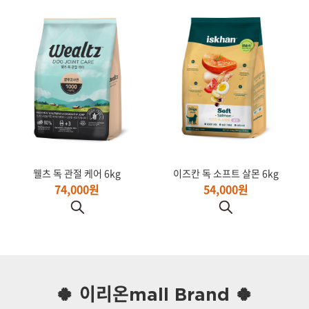
웰츠 독 관절 케어 6kg
이즈칸 독 소프트 살몬 6kg
74,000원
54,000원
🍀 이리온mall Brand 🍀