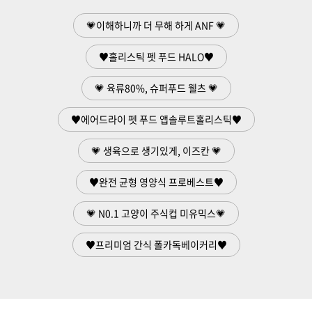
💗이해하니까 더 무해 하게 ANF 💗
♥홀리스틱 펫 푸드 HALO♥
💗 육류80%, 슈퍼푸드 웰츠 💗
♥에어드라이 펫 푸드 앱솔루트홀리스틱♥
💗 생육으로 생기있게, 이즈칸 💗
♥완전 균형 영양식 프로베스트♥
💗 N0.1 고양이 주식컵 미유믹스💗
♥프리미엄 간식 폴카독베이커리♥