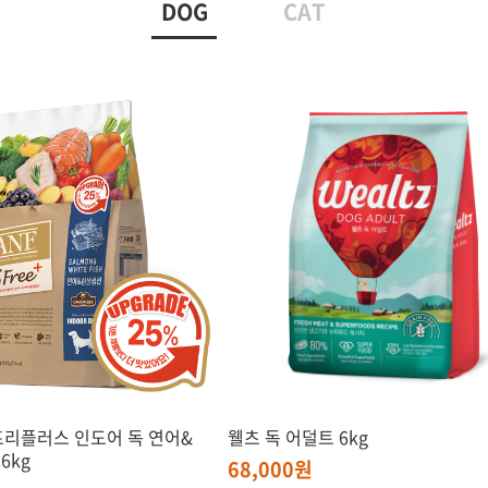
DOG
CAT
프리플러스 인도어 독 연어&
웰츠 독 어덜트 6kg
6kg
68,000원