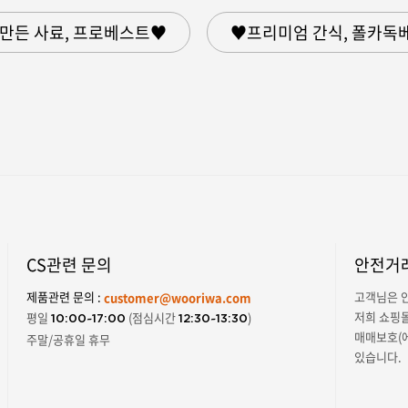
만든 사료, 프로베스트♥
♥프리미엄 간식, 폴카독
CS관련 문의
안전거래
제품관련 문의 :
고객님은 안
customer@wooriwa.com
저희 쇼핑
평일
(점심시간
)
10:00~17:00
12:30~13:30
매매보호(
주말/공휴일 휴무
있습니다.