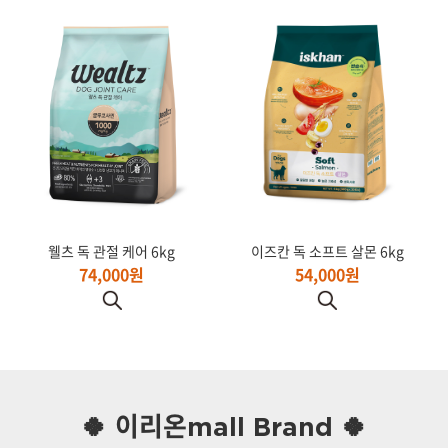
웰츠 독 관절 케어 6kg
이즈칸 독 소프트 살몬 6kg
74,000원
54,000원
🍀 이리온mall Brand 🍀