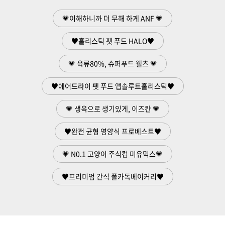
💗이해하니까 더 무해 하게 ANF 💗
♥홀리스틱 펫 푸드 HALO♥
💗 육류80%, 슈퍼푸드 웰츠 💗
♥에어드라이 펫 푸드 앱솔루트홀리스틱♥
💗 생육으로 생기있게, 이즈칸 💗
♥완전 균형 영양식 프로베스트♥
💗 N0.1 고양이 주식컵 미유믹스💗
♥프리미엄 간식 폴카독베이커리♥