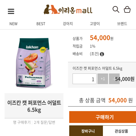
NEW
BEST
강아지
고양이
브랜드
상품 상세
상품 후기
Q&A(2)
관련 상품
54,000
상품가
원
적립금
1%
배송비
(조건)
이즈칸 캣 퍼포먼스 어덜트 6.5kg
54,000
원
+1
-1
54,000
총 상품 금액
원
이즈칸 캣 퍼포먼스 어덜트
6.5kg
구매하기
명 구매후기
|
2개 질문/답변
장바구니
관심상품