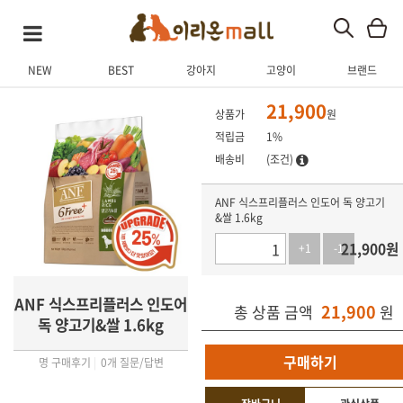
NEW
BEST
강아지
고양이
브랜드
상품 상세
상품 후기
Q&A
관련 상품
21,900
상품가
원
적립금
1%
배송비
(조건)
ANF 식스프리플러스 인도어 독 양고기
&쌀 1.6kg
21,900
원
+1
-1
ANF 식스프리플러스 인도어
21,900
총 상품 금액
원
독 양고기&쌀 1.6kg
구매하기
명 구매후기
|
0개 질문/답변